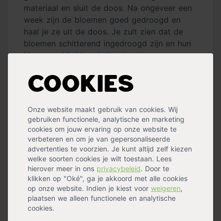
materiaal en sluit de doos. Na ongeveer een
week zijn de bloemen goed gedroogd en
haal je ze uit de doos. Je zult zien dat de
bloemen schitterend ingedroogd zijn en hun
kleur goed hebben behouden.
Niet drogen, wel lang houdbaar met
Cookies
glycerine
Drogen is niet de enige manier waarop je
Onze website maakt gebruik van cookies. Wij
hortensia bloemen kunt behouden. Door de
gebruiken functionele, analytische en marketing
cookies om jouw ervaring op onze website te
bloemen in een mengsel van glycerine en
verbeteren en om je van gepersonaliseerde
lauw water te zetten, zorg je ervoor dat ze
advertenties te voorzien. Je kunt altijd zelf kiezen
lange tijd mooi blijven. Je mengt twee delen
welke soorten cookies je wilt toestaan. Lees
lauw water met één deel glycerine. Daarna
hierover meer in ons
privacybeleid
. Door te
zet je de stengels net zolang in het mengsel
klikken op "Oké", ga je akkoord met alle cookies
op onze website. Indien je kiest voor
weigeren
,
totdat de stelen en bloemblaadjes vettig en
plaatsen we alleen functionele en analytische
soepel aanvoelen. Nu zijn de bloemen lange
cookies.
tijd houdbaar en kunnen zelfs jaren mooi