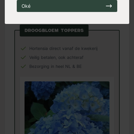
blijven. Bij het behandelen van de bloemen
Oké
met glycerine verkleuren de bloemen wel,
maar dit kan juist een mooi effect hebben.
Droogbloem toppers
Hortensia direct vanaf de kwekerij
Veilig betalen, ook achteraf
Bezorging in heel NL & BE