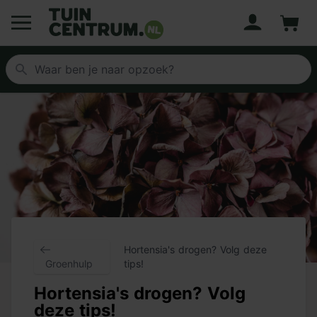
Account
Winke
Logo Tuincentrum.nl
Hortensia's drogen? Volg deze
Groenhulp
tips!
Hortensia's drogen? Volg
deze tips!